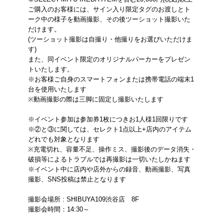
ご購入のお客様には、サイン入り限定タグのお渡しとト
ーク中の様子を動画撮影、その後ツーショット撮影いた
だけます。
(ツーショット撮影は自撮り・他撮りをお選びいただけま
す)
また、同イベント限定のオリジナルパーカーをプレゼン
トいたします。
※お客様ご自身のスマートフォンまたは携帯電話の端末1
台を使用いたします
※動画撮影の際は三脚に固定し撮影いたします
※イベント参加は参加券1枚につきお1人様1回限りです
※②と③に関しては、セレクト1点以上+店内のアイテム
どれでも対象となります
※充電切れ、容量不足、操作ミス、撮影後のデータ消失・
破損等によるトラブルでは再撮影は一切いたしかねます
※イベント中に店内や店外からの録音、動画撮影、写真
撮影、SNS投稿は禁止となります
撮影会場所 : SHIBUYA109渋谷店 8F
撮影会時間：14:30～