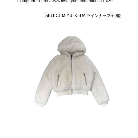
Instagram：
https://www.instagram.com/michopa1030
SELECT-MIYU IKEDA ラインナップ全9型