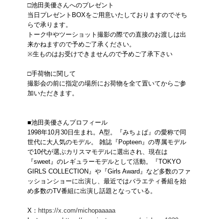
□池田美優さんへのプレゼント
当日プレゼントBOXをご用意いたしておりますのでそち
らで承ります。
トーク中やツーショット撮影の際での直接のお渡しは出
来かねますので予めご了承ください。
※生ものはお受けできませんので予めご了承下さい
□手荷物に関して
撮影会の前に指定の場所にお荷物を全て置いてからご参
加いただきます。
■池田美優さんプロフィール
1998年10月30日生まれ。A型。『みちょぱ』の愛称で同
世代に大人気のモデル。 雑誌『Popteen』の専属モデル
で10代が選ぶカリスマモデルに選出され、現在は
『sweet』のレギュラーモデルとして活動。『TOKYO
GIRLS COLLECTION』や『Girls Award』など多数のファ
ッションショーに出演し、最近ではバラエティ番組を始
め多数のTV番組に出演し話題となっている。
X：
https://x.com/michopaaaaa