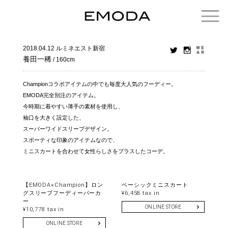
2018.04.12
ルミネエスト新宿
養田一稀
/ 160cm
Championコラボアイテムの中でも毎度大人気のフーディー。
EMODA完全別注のアイテム。
今時期に着やすい薄手の素材を使用し、
袖口を大きく設定した、
スーパーワイドスリーブデザイン。
スポーティな印象のアイテムなので、
ミニスカートを合わせて女性らしさをプラスしたコーデ。
【EMODA×Champion】ロン
ベーシックミニスカート
グスリーブフーディーパーカ
¥6,458 tax in
ー
ONLINE STORE
¥10,778 tax in
ONLINE STORE