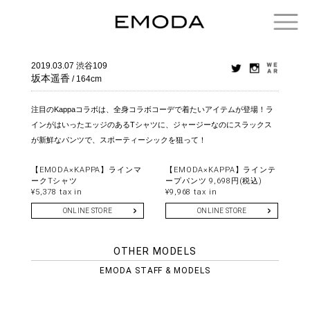
2019.03.07
渋谷109
坂本遥香
/ 164cm
注目のKappaコラボは、全身コラボコーデで着たいアイテムが登場！ラ
インがはいったエッジのあるTシャツに、ジャージーなのにスラックス
が新鮮なパンツで、スポーティーシックを狙って！
【EMODA×KAPPA】ラインマ
【EMODA×KAPPA】ラインテ
ークTシャツ
ープパンツ 9,698円(税込)
¥5,378 tax in
¥9,968 tax in
ONLINE STORE
ONLINE STORE
OTHER MODELS
EMODA STAFF & MODELS