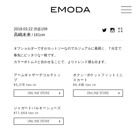
2018.03.22
渋谷109
高嶋未来
/ 161cm
オフショルダ―ですがカットソーなのでカジュアルに着易く、７分丈で
春先にピッタリな一枚です。
カラーボトムスと合わせることで、よりトレンド感も出ます。
アームギャザーデコルテトッ
ボクシ―ポケットフィットミニ
プ
スカート
¥5,378 tax in
¥6,458 tax in
ONLINE STORE
ONLINE STORE
ジャガードバルキーシューズ
¥11,664 tax in
ONLINE STORE