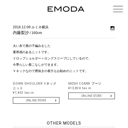
2016.12.09
ルミネ横浜
内藤梨沙
/ 160cm
太い糸で鹿の子編みをした
重厚感のあるニットです。
ドロップショルダー＋ロングスリーブにしているので、
今季らしい着こなしができます。
Ｖネックなので襟抜きの着方もお勧めのニットです。
DOWN SHOULDER Vネック
MESH COMBI ブーツ
ニット
¥13,824 tax in
¥7,452 tax in
ONLINE STORE
ONLINE STORE
OTHER MODELS