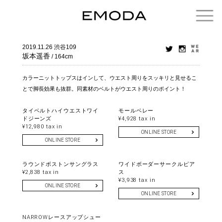
2019.11.26
渋谷109
坂本遥香
/ 164cm
カラーニットトップスはインして、ウエスト周りをスッキリと見せるこ
とで脚長効果も抜群。同素材のベルトがウエスト周りのポイント！
タイベルトハイウエストワイ
モールベレー
ドジーンズ
¥4,928 tax in
¥12,980 tax in
ONLINE STORE
ONLINE STORE
ラウンドボストンサングラス
ワイドボーダーサークルピア
¥2,838 tax in
ス
¥3,938 tax in
ONLINE STORE
ONLINE STORE
NARROWレースアップシュー