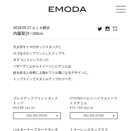
2018.05.17
ルミネ横浜
内藤梨沙
/ 160cm
大き目サイズのボックスタンクに
ロゴを小さくプリントしたトップス。
８０’ｓにトレンドだった
バギーデニムからイメージしたデニムは、
紐を絞ると自然に上端がフリル風になるデザインに。
トップスインでスタイルアップのコーデ。
ブレスアッププリントタンク
STRINGベルトハイウエストワ
トップ
イドデニム
¥4,298 tax in
¥12,744 tax in
ONLINE STORE
ONLINE STORE
バルキーテープマークサンダ
ミラーレンズサングラス