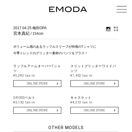
2017.04.25
梅田OPA
宮本真紀
/ 154cm
ボリューム感のあるラッフルスリーブが特徴のTシャツに
今季トレンドのグリッター素材のパンツをプラス！
ラッフルアームオーバーTシャ
スリットグリッターワイドパ
ツ
ンツ
¥5,292 tax in
¥7,452 tax in
ONLINE STORE
ONLINE STORE
GROSSベルト
キャスケット
¥3,132 tax in
¥4,212 tax in
ONLINE STORE
ONLINE STORE
OTHER MODELS