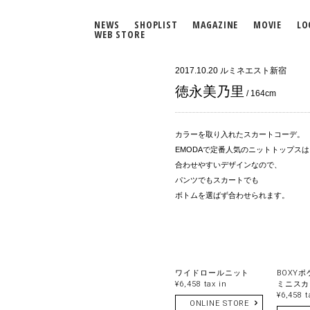
NEWS
SHOPLIST
MAGAZINE
MOVIE
LO
WEB STORE
2017.10.20
ルミネエスト新宿
徳永美乃里
/ 164cm
カラーを取り入れたスカートコーデ。
EMODAで定番人気のニットトップス
合わせやすいデザインなので、
パンツでもスカートでも
ボトムを選ばず合わせられます。
ワイドロールニット
BOXY
¥6,458 tax in
ミニスカ
¥6,458 t
ONLINE STORE