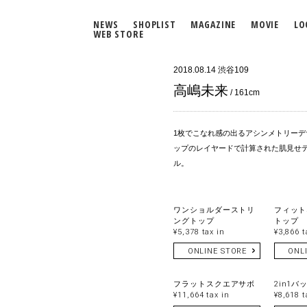
NEWS
SHOPLIST
MAGAZINE
MOVIE
LO
WEB STORE
2018.08.14
渋谷109
高嶋未来
/ 161cm
1枚でこなれ感の出るアシンメトリー
ップのレイヤードで計算された肌見せ
ル。
ワンショルダーストリ
フィット
ングトップ
トップ
¥5,378 tax in
¥3,866 t
ONLINE STORE
ONL
フラットスクエアサボ
2in1バ
¥11,664 tax in
¥8,618 t