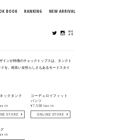
OK BOOK
RANKING
NEW ARRIVAL
デザインが特徴のチェックトップスは、タンクト
テクを。程良い女性らしさもあるモードスタイ
ネックタンク
コーデュロイフィット
パンツ
ax in
¥7,538 tax in
INE STORE
ONLINE STORE
ッグ
ax in