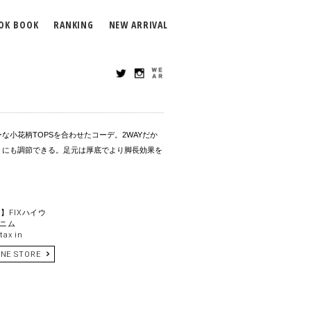
OK BOOK
RANKING
NEW ARRIVAL
な小花柄TOPSを合わせたコーデ。2WAYだか
うにも調節できる。足元は厚底でより脚長効果を
R】FIXハイウ
ニム
tax in
INE STORE