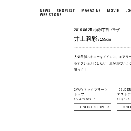
NEWS
SHOPLIST
MAGAZINE
MOVIE
LO
WEB STORE
2019.06.25
札幌4丁目プラザ
井上莉彩
/ 155cm
人気美脚スキニーをメインに、エアリー
らオフショルにしたり、肩が出ないよ
狙って！
2WAYネックプリーツ
【ELDE
トップ
エストデ
¥5,378 tax in
¥13,824 
ONLINE STORE
ONL