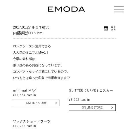
2017.01.27
ルミネ横浜
内藤梨沙
/ 160cm
ロングシーズン愛用できる
大人気のミニマルMA-1！
今季の素材感は
張り感のある質感になっています。
コンパクトなサイズ感にしているので、
いつもとは違った印象で着用出来ます♡
minimal MA-1
GLITTER CURVEミニスカー
¥11,664 tax in
ト
¥5,292 tax in
ONLINE STORE
ONLINE STORE
ソックスショートブーツ
¥12,744 tax in